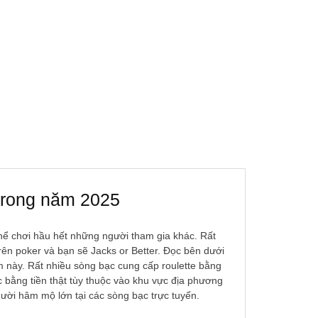
 trong năm 2025
thể chơi hầu hết những người tham gia khác. Rất
ên poker và bạn sẽ Jacks or Better. Đọc bên dưới
ểm này.
Rất nhiều sòng bạc cung cấp roulette bằng
c bằng tiền thật tùy thuộc vào khu vực địa phương
ười hâm mộ lớn tại các sòng bạc trực tuyến.