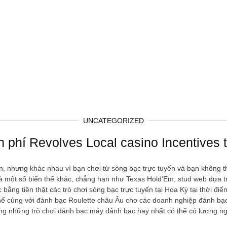
UNCATEGORIZED
 phí Revolves Local casino Incentives
yến, nhưng khác nhau vì bạn chơi từ sòng bạc trực tuyến và bạn không 
là một số biến thể khác, chẳng hạn như Texas Hold'Em, stud web dựa tr
 bằng tiền thật các trò chơi sòng bạc trực tuyến tại Hoa Kỳ tại thời đi
ó thể cùng với đánh bạc Roulette châu Âu cho các doanh nghiệp đánh bạ
rong những trò chơi đánh bạc máy đánh bạc hay nhất có thể có lượng ng