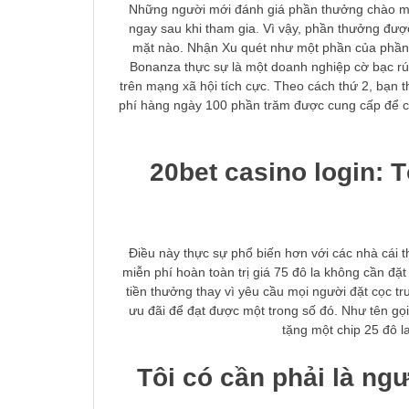
Những người mới đánh giá phần thưởng chào mừ
ngay sau khi tham gia. Vì vậy, phần thưởng được
mặt nào. Nhận Xu quét như một phần của phần 
Bonanza thực sự là một doanh nghiệp cờ bạc rút
trên mạng xã hội tích cực. Theo cách thứ 2, bạn 
phí hàng ngày 100 phần trăm được cung cấp để cứ
20bet casino login: 
Điều này thực sự phổ biến hơn với các nhà cái t
miễn phí hoàn toàn trị giá 75 đô la không cần đ
tiền thưởng thay vì yêu cầu mọi người đặt cọc tr
ưu đãi để đạt được một trong số đó. Như tên gọi
tặng một chip 25 đô l
Tôi có cần phải là n