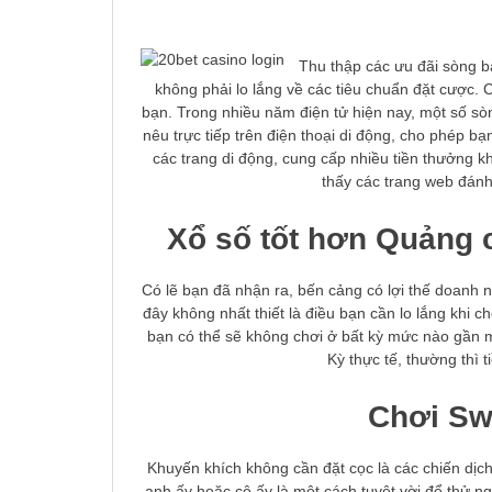
Thu thập các ưu đãi sòng b
không phải lo lắng về các tiêu chuẩn đặt cược. 
bạn. Trong nhiều năm điện tử hiện nay, một số sò
nêu trực tiếp trên điện thoại di động, cho phép b
các trang di động, cung cấp nhiều tiền thưởng 
thấy các trang web đánh 
Xổ số tốt hơn Quảng 
Có lẽ bạn đã nhận ra, bến cảng có lợi thế doanh ng
đây không nhất thiết là điều bạn cần lo lắng khi 
bạn có thể sẽ không chơi ở bất kỳ mức nào gần m
Kỳ thực tế, thường thì 
Chơi Sw
Khuyến khích không cần đặt cọc là các chiến dịch
anh ấy hoặc cô ấy là một cách tuyệt vời để thử ng