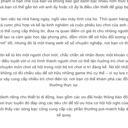
ng phạm vi hạn chế của bạn và không bao giờ đánh bạc nhiều hơn mức b
và bạn có thể gắn bó với anh ấy hoặc cô ấy là điều cần thiết để giúp b
 làm việc tại nhà hàng ngày, ngồi vào máy tính của họ. Thói quen hàn
 cá cược phù hợp và kể lại kinh nghiệm và cuộc phiêu lưu chơi của anh
ó thể cung cấp thông tin, đưa ra quan điểm có giá trị cho những ngườ
 tạo ra cảm giác học tập phong phú, đắm chìm để sở hữu đối tượng c
ơi" tốt, nhưng đó là một trang web xổ số chuyên nghiệp, nơi bạn có th
 tin kể từ khi một người chơi mới, chắc chắn sẽ nhận được một khoản c
ề điều tuyệt vời vì nó hình thành người chơi có thể tận hưởng trò chơi s
chuyên môn chơi xã hội trong một bộ trò chơi vị trí đáng kể. Nó tốt nh
không có đủ chiều sâu để sở hữu những game thủ cụ thể – vì sự lựa chọn 
 vậy cung cấp nhiều trò chơi điện tử, nơi bạn có thể khám phá các đồn
thưởng thực sự.
dành riêng cho thiết bị di động, bao gồm các ưu đãi hoặc thông báo 
hơi trực tuyến đó đáp ứng các tiêu chí để tối ưu hóa cơ hội hội nghị củ
g tôi thấy các sòng bạc cũng cung cấp các phần thưởng put-match hấp 
sẽ quay.