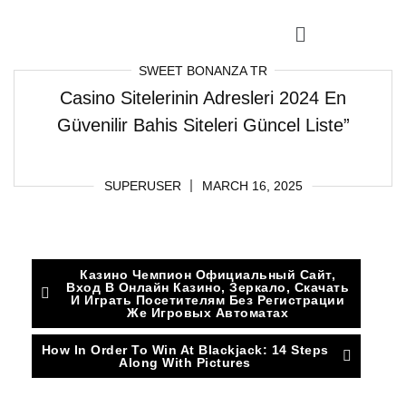
SWEET BONANZA TR
Casino Sitelerinin Adresleri 2024 En
Güvenilir Bahis Siteleri Güncel Liste”
SUPERUSER
MARCH 16, 2025
Казино Чемпион Официальный Сайт,
Вход В Онлайн Казино, Зеркало, Скачать
И Играть Посетителям Без Регистрации
Же Игровых Автоматах
How In Order To Win At Blackjack: 14 Steps
Along With Pictures