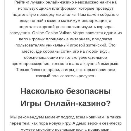
Рейтинг лучших онлайн-казино невозможно найти на
использующихся платформах, которые проведут
тщательную проверку же анализ. Нам важен собрать о
везде онлайн казино максимум информации, а
нормализаторской досконально изучить карьера
заведения. Online Casino Vulkan Vegas является одним из
вело игровых площадок а интернете, предлагая
пользователям уникальный игровой житейский. Это
место, где собраны сотни игр на любой вкус,
обеспечивающие не только увлекательное
времяпровождение, только и шанс а крупный выигрыш.
Только базовые правила игры, с которых начинаем
каждый пользователь ресурса.
Насколько безопасны
Игры Онлайн-казино?
Мы рекомендуем момент подход всем новичкам, а также
перед тем, как пора новую игру. А демо версии севилестр
можете спокойно познакомиться с правилами,