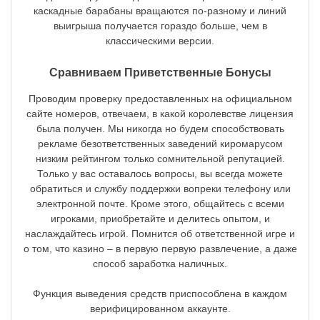
каскадные барабаны вращаются по-разному и линий
выигрыша получается гораздо больше, чем в
классическими версии.
Сравниваем Приветственные Бонусы
Проводим проверку предоставленных на официальном
сайте номеров, отвечаем, в какой королевстве лицензия
была получен. Мы никогда но будем способствовать
рекламе безответственных заведений киромарусом
низким рейтингом только сомнительной репутацией.
Только у вас оставалось вопросы, вы всегда можете
обратиться и службу поддержки вопреки телефону или
электронной почте. Кроме этого, общайтесь с всеми
игроками, приобретайте и делитесь опытом, и
наслаждайтесь игрой. Помнится об ответственной игре и
о том, что казино – в первую первую развлечение, а даже
способ заработка наличных.
Функция выведения средств приспособлена в каждом
верифицированном аккаунте.