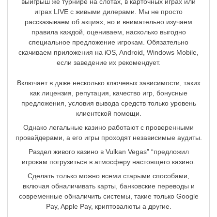
выигрыш же турнире на слотах, в карточных играх или
играх LIVE с живыми дилерами. Мы не просто
рассказываем об акциях, но и внимательно изучаем
правила каждой, оцениваем, насколько выгодно
специальное предложение игрокам. Обязательно
скачиваем приложения на iOS, Android, Windows Mobile,
если заведение их рекомендует.
Включает в даже несколько ключевых зависимости, таких
как лицензия, репутация, качество игр, бонусные
предложения, условия вывода средств только уровень
клиентской помощи.
Однако легальные казино работают с проверенными
провайдерами, а его игры проходят независимые аудиты.
Раздел живого казино в Vulkan Vegas” “предложил
игрокам погрузиться в атмосферу настоящего казино.
Сделать только можно всеми старыми способами,
включая обналичивать карты, банковские переводы и
современные обналичить системы, такие только Google
Pay, Apple Pay, криптовалюты а другие.