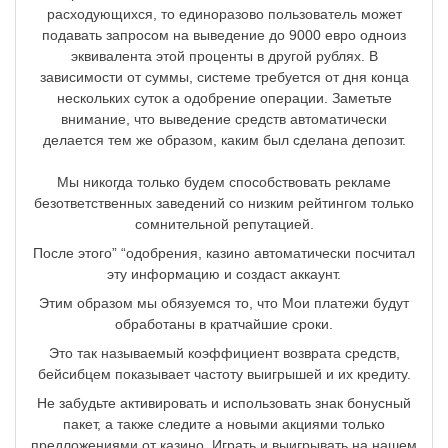
расходующихся, то единоразово пользователь может
подавать запросом на выведение до 9000 евро одноиз
эквивалента этой проценты в другой рублях. В
зависимости от суммы, системе требуется от дня конца
нескольких суток а одобрение операции. Заметьте
внимание, что выведение средств автоматически
делается тем же образом, каким был сделана депозит.
Мы никогда только будем способствовать рекламе
безответственных заведений со низким рейтингом только
сомнительной репутацией.
После этого” “одобрения, казино автоматически посчитал
эту информацию и создаст аккаунт.
Этим образом мы обязуемся то, что Мои платежи будут
обработаны в кратчайшие сроки.
Это так называемый коэффициент возврата средств,
бейсибцем показывает частоту выигрышей и их кредиту.
Не забудьте активировать и использовать знак бонусный
пакет, а также следите а новыми акциями только
предложениями от казино. Играть и выигрывать на нашем