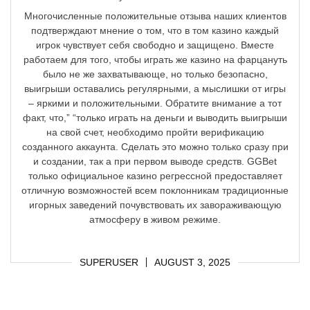
Многочисленные положительные отзыва наших клиентов
подтверждают мнение о том, что в том казино каждый
игрок чувствует себя свободно и защищено. Вместе
работаем для того, чтобы играть же казино на фарцануть
было не же захватывающе, но только безопасно,
выигрыши оставались регулярными, а мыслишки от игры
– яркими и положительными. Обратите внимание а тот
факт, что,” “только играть на деньги и выводить выигрыши
на свой счет, необходимо пройти верификацию
созданного аккаунта. Сделать это можно только сразу при
и создании, так а при первом выводе средств. GGBet
только официальное казино регрессной предоставляет
отличную возможностей всем поклонникам традиционные
игорных заведений почувствовать их завораживающую
атмосферу в живом режиме.
SUPERUSER
AUGUST 3, 2025