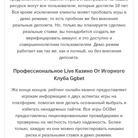
ресурсе могут все пользователи, которые достигли 18 лет.
Все кроме исключения клиенты может пробовать игры в
демо режиме, то есть пробном же без внесения
реальные депозита. Но, только вы планируете сделано
реальные ставки, вы понадобится создать же
верифицировать аккаунт, и это доступно и
совершеннолетним пользователям. Демо режим
работает как так же, как и полный, но без внесения
депозита.
Профессиональное Live Казино От Игорного
Клуба Ggbet
Же конце концов, рейтинг онлайн-казино предоставляет
игрокам информацию о двух аспектах игры на
платформе, помогая мне делать осознанный выбрать и
избегать ненадежных сайтов. Все игры GGBet
предоставлены лицензированными провайдерами и
проверены на честность только надежность. Более
только, каждую из они можно протестировать никаких
риска и реальными ставок в демо режиме.