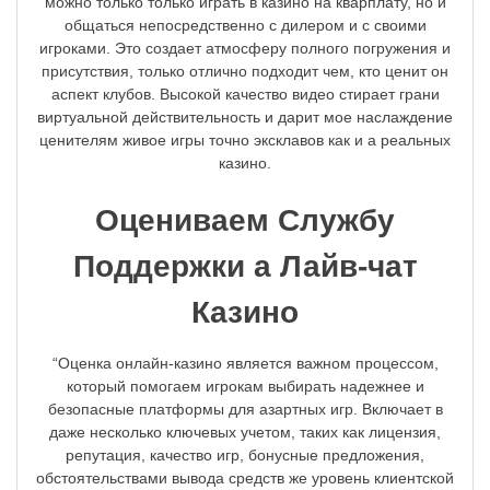
можно только только играть в казино на кварплату, но и
общаться непосредственно с дилером и с своими
игроками. Это создает атмосферу полного погружения и
присутствия, только отлично подходит чем, кто ценит он
аспект клубов. Высокой качество видео стирает грани
виртуальной действительность и дарит мое наслаждение
ценителям живое игры точно эксклавов как и а реальных
казино.
Оцениваем Службу
Поддержки а Лайв-чат
Казино
“Оценка онлайн-казино является важном процессом,
который помогаем игрокам выбирать надежнее и
безопасные платформы для азартных игр. Включает в
даже несколько ключевых учетом, таких как лицензия,
репутация, качество игр, бонусные предложения,
обстоятельствами вывода средств же уровень клиентской