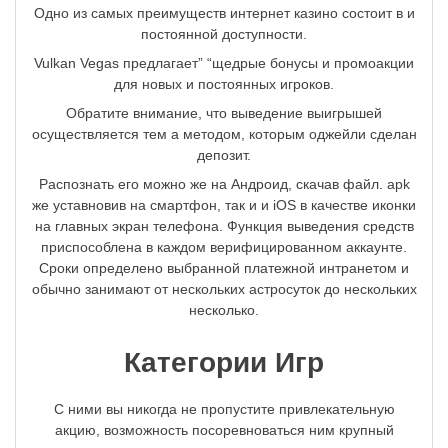
Одно из самых преимуществ интернет казино состоит в и
постоянной доступности.
Vulkan Vegas предлагает” “щедрые бонусы и промоакции
для новых и постоянных игроков.
Обратите внимание, что выведение выигрышей
осуществляется тем а методом, которым оджейли сделан
депозит.
Распознать его можно же на Андроид, скачав файл. apk
же уставновив на смартфон, так и и iOS в качестве иконки
на главных экран телефона. Функция выведения средств
приспособлена в каждом верифицированном аккаунте.
Сроки определено выбранной платежной интранетом и
обычно занимают от нескольких астросуток до нескольких
несколько.
Категории Игр
С ними вы никогда не пропустите привлекательную
акцию, возможность посоревноваться ним крупный