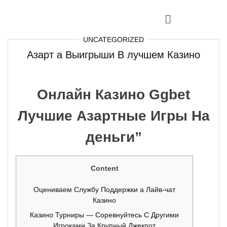
UNCATEGORIZED
Азарт а Выигрыши В лучшем Казино
Онлайн Казино Ggbet
Лучшие Азартные Игры На
деньги”
Content
Оцениваем Службу Поддержки а Лайв-чат
Казино
Казино Турниры — Соревнуйтесь С Другими
Игроками За Крупный Джекпот