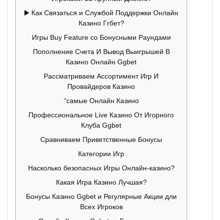
▶️ Как Связаться и Службой Поддержки Онлайн
Казино Ггбет?
Игры Buy Feature со Бонусными Раундами
Пополнение Счета И Вывод Выигрышей В
Казино Онлайн Ggbet
Рассматриваем Ассортимент Игр И
Провайдеров Казино
“самые Онлайн Казино
Профессиональное Live Казино От Игорного
Клуба Ggbet
Сравниваем Приветственные Бонусы
Категории Игр
Насколько безопасных Игры Онлайн-казино?
Какая Игра Казино Лучшая?
Бонусы Казино Ggbet и Регулярные Акции дли
Всех Игроков