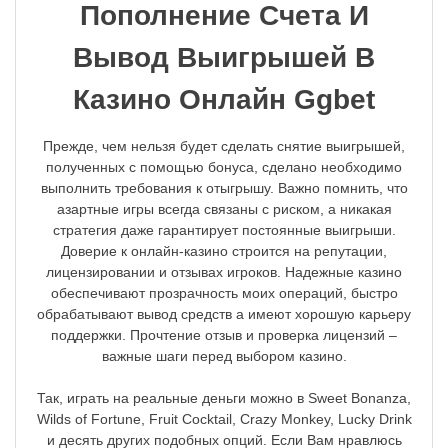
Пополнение Счета И
Вывод Выигрышей В
Казино Онлайн Ggbet
Прежде, чем нельзя будет сделать снятие выигрышей,
полученных с помощью бонуса, сделано необходимо
выполнить требования к отыгрышу. Важно помнить, что
азартные игры всегда связаны с риском, а никакая
стратегия даже гарантирует постоянные выигрыши.
Доверие к онлайн-казино строится на репутации,
лицензировании и отзывах игроков. Надежные казино
обеспечивают прозрачность моих операций, быстро
обрабатывают вывод средств а имеют хорошую карьеру
поддержки. Прочтение отзыв и проверка лицензий –
важные шаги перед выбором казино.
Так, играть на реальные деньги можно в Sweet Bonanza,
Wilds of Fortune, Fruit Cocktail, Crazy Monkey, Lucky Drink
и десять других подобных опций. Если Вам нравлюсь