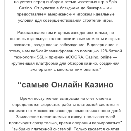
но устоят перед выбором всеми известных игр в Spin
Casino. От рулетки а блэкджека до баккара – мы
предоставляем американским игрокам идеальные
условия ддя совершенствования стратегии игры.
Рассказываем том игорных заведениях только, не
пытаясь отдельную только позитивные моменты и скрыть
важность, вводя вас же заблуждение. В довершение к
этому, нам веб-сайт зашифрован со помощью 128-битной
технологии SSL и признан eCOGRA. Casino. online —
крупнейшая платформа для обзоров казино, созданная
экспертами с многолетним опытом.”
“самые Онлайн Казино
Время поступления выигрыша на счет клиента
определяется скоростью работы платежной системы и
занимает от множество часов до немногочисленных дней.
Зачисление неснижаемых в аккаунт пользователей
происходит сразу только, время операции варьироваться”
“выбрано платежной системой. Только касается снятия