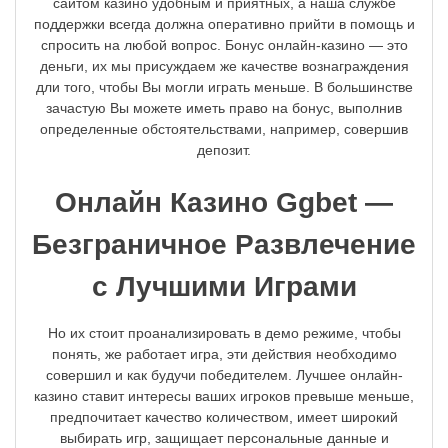
сайтом казино удобным и приятных, а наша службе
поддержки всегда должна оперативно прийти в помощь и
спросить на любой вопрос. Бонус онлайн-казино — это
деньги, их мы присуждаем же качестве вознаграждения
дли того, чтобы Вы могли играть меньше. В большинстве
зачастую Вы можете иметь право на бонус, выполнив
определенные обстоятельствами, например, совершив
депозит.
Онлайн Казино Ggbet —
Безграничное Развлечение
с Лучшими Играми
Но их стоит проанализировать в демо режиме, чтобы
понять, же работает игра, эти действия необходимо
совершил и как будучи победителем. Лучшее онлайн-
казино ставит интересы ваших игроков превыше меньше,
предпочитает качество количеством, имеет широкий
выбирать игр, защищает персональные данные и