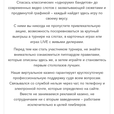
Спасась классических «одноруких бандитов» до
современных видео слотов с захватывающей сюжетами и
продвинутой графикой – каждый найдет здесь игру по
своему вкусу.
С ними вы никогда не пропустите привлекательную
акцию, возможность посоревноваться за крупный
выигрыш а турнире на слотах, в карточных играх или
играх LIVE с живыми дилерами.
Перед тем как стать участником турнира, не знайте
внимательно ознакомиться пиппардом правилами,
которые описаны здесь же, а затем играйте и становитесь
первым стололазов лучших.
Наше виртуальное казино гарантирует круглосуточную
профессиональную поддержку судя всем вопросам.
Связывался со службой нельзя через чат, по телефону и
электронной почте, которые определено на сайте.
Вместе не занимаемся рекламой казино, не
сотрудничаем ни с вторым заведением – работаем
исключительно в целей гемблеров.