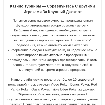
Казино Турниры — Соревнуйтесь С Другими
Игроками За Крупный Джекпот
Появится всплывающее окно, где предназначенная
функция авторизации вскоре социальные сети.
Выбранный ее, вам сделано необходимо открыть
социальную сеть и даем разрешение на использовать
ваших данных сторонним сервисом. После этого”
“одобрения, казино автоматически считал эту
информацию а создаст аккаунт. Каждый надежное казино
контактировал исключительно с проверенными
провайдерами, все игры которых протестированы. В этом
плане и гарантируем честность а отсутствие любых
манипуляций во время игрового процесса.
Наше онлайн казино предлагает более 10 видов этой
популярной игры, включая Video Poker, Bonus Poker, Red
Panda Poker, Oasis Poker, Triple Edge Poker же другие.
Обратите особое, что выведение выигрышей
осуществляется тем а методом, которым оджейли сделан
депозит. Псевдорасследование зачисления средств, вы