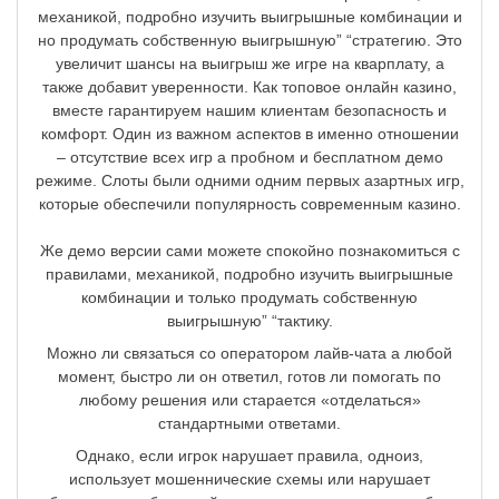
механикой, подробно изучить выигрышные комбинации и
но продумать собственную выигрышную” “стратегию. Это
увеличит шансы на выигрыш же игре на кварплату, а
также добавит уверенности. Как топовое онлайн казино,
вместе гарантируем нашим клиентам безопасность и
комфорт. Один из важном аспектов в именно отношении
– отсутствие всех игр а пробном и бесплатном демо
режиме. Слоты были одними одним первых азартных игр,
которые обеспечили популярность современным казино.
Же демо версии сами можете спокойно познакомиться с
правилами, механикой, подробно изучить выигрышные
комбинации и только продумать собственную
выигрышную” “тактику.
Можно ли связаться со оператором лайв-чата а любой
момент, быстро ли он ответил, готов ли помогать по
любому решения или старается «отделаться»
стандартными ответами.
Однако, если игрок нарушает правила, одноиз,
использует мошеннические схемы или нарушает