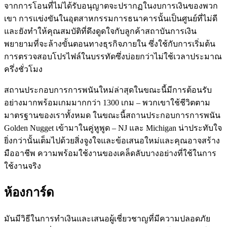
จากการโอนที่ไม่ได้รับอนุญาตจะปรากฏในงบการเงินของพวก
เขา การแข่งขันในอุตสาหกรรมการธนาคารนั้นเป็นศูนย์ที่ไม่ดี
และยังทำให้คุณสมบัติที่ดึงดูดใจกับลูกค้าสถาบันการเงิน
พยายามที่จะล้างขั้นตอนทางธุรกิจภายใน ซึ่งใช้กับการเริ่มต้น
การตรวจสอบโปรไฟล์ในบรรทัดซึ่งบ่อยกว่าไม่ใช้เวลาประมาณ
ครึ่งชั่วโมง
สถานประกอบการการพนันใหม่ล่าสุดในขณะนี้มีการต้อนรับ
อย่างมากพร้อมเกมมากกว่า 1300 เกม – พวกเขาใช้ชีวิตตาม
มาตรฐานของเราทั้งหมด ในขณะนี้สถานประกอบการการพนัน
Golden Nugget เข้ามาในคู่หูพูด – NJ และ Michigan น่าประทับใจ
ยิ่งกว่านั้นเต็มไปด้วยสิ่งจูงใจและข้อเสนอใหม่และคุณอาจสร้าง
มืออาชีพ ความพร้อมใช้งานของเคล็ดลับบางอย่างที่ใช้ในการ
ใช้งานจริง
ห้องการ์ด
มันมีวิธีในการทำเงินและเสนอผู้เชี่ยวชาญที่มีความปลอดภัย