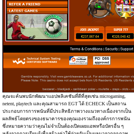
คุณจะค้นพบนักพัฒนาแอปพลิเคชันที่ดีที่สุดเช่น microgaming,
netent, playtech และคุณสามารถ EGT ได้ ECHECK เป็นสถาน
ประกอบการการพนันที่มีประสิทธิภาพวางแนวทางเนื่องจากเป็น
ผลลัพธ์โดยตรงของธนาคารของคุณเองรวมถึงองค์กรการพนัน
ซึ่งหมายความว่าคุณไม่จำเป็นต้องเปิดเผยแอพหรือบัตรอื่น ๆ
หลังจากการเรียนรู้เพื่อสร้างค่าใช้จ่ายอันเป็นผลมาจากจอภาพ