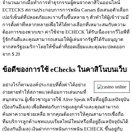
จำนวนมากเมื่อทำการทำธุรกรรมผู้คนจากคาสิโนออนไลน์
ECTECKS สถานประกอบการการพนัน Caesars ยังเสนอตัวเลือก
เปอร์เซ็นต์ที่ปลอดภัยและราบรื่นขึ้นหลาย ๆ ตัวทำให้ผู้เข้าร่วมมี
การตั้งค่าที่หลากหลายเพื่อให้ได้ทางเลือกที่เหมาะสมกับความ
ต้องการของพวกเขา ค่าใช้จ่าย ECHECK ได้รับเนื่องจากวีไอพีที่
รู้จักกันดีและคุณสามารถเสนอให้ผู้เล่นจากรัฐที่ได้รับอนุญาต
จากสหรัฐอเมริกาโดยให้ขั้นต่ำที่ยอดเยี่ยมและคุณจะปลดออก
จาก $ 20
ข้อดีของการใช้ eChecks ในคาสิโนบนเว็บ
อย่างไรก็ตามองค์ประกอบที่ตั้งค่าได้อย่าง
ง่ายดายทำให้สภาพแวดล้อมการเล่นเกมที่
สนุกสนาน ผู้เชี่ยวชาญอาจใช้ Alive Speak หรือที่อยู่อีเมลปัจจุบัน
(ป้องกันอีเมล) เพื่อติดต่อกับการดูแลลูกค้าและคุณสามารถ
ค้นหาความช่วยเหลือ หากคุณต้องการให้คุณสามารถเชื่อถือ
ทีมบริการลูกค้าแชทแบบเรียลไทม์ใหม่หรือที่อยู่อีเมลปัจจุบันได้
(ป้องกันอีเมล) เงินฝากการพนันการพนัน ECHECK ขึ้นอยู่กับ