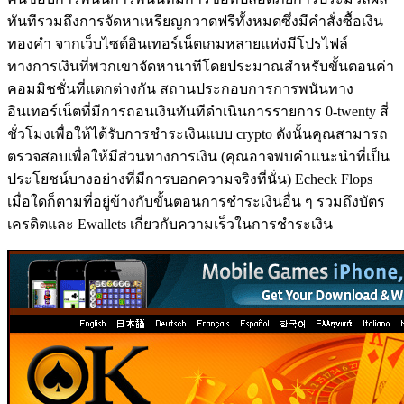
ทันทีรวมถึงการจัดหาเหรียญกวาดฟรีทั้งหมดซึ่งมีคำสั่งซื้อเงิน
ทองคำ จากเว็บไซต์อินเทอร์เน็ตเกมหลายแห่งมีโปรไฟล์
ทางการเงินที่พวกเขาจัดหานาทีโดยประมาณสำหรับขั้นตอนค่า
คอมมิชชั่นที่แตกต่างกัน สถานประกอบการการพนันทาง
อินเทอร์เน็ตที่มีการถอนเงินทันทีดำเนินการรายการ 0-twenty สี่
ชั่วโมงเพื่อให้ได้รับการชำระเงินแบบ crypto ดังนั้นคุณสามารถ
ตรวจสอบเพื่อให้มีส่วนทางการเงิน (คุณอาจพบคำแนะนำที่เป็น
ประโยชน์บางอย่างที่มีการบอกความจริงที่นั่น) Echeck Flops
เมื่อใดก็ตามที่อยู่ข้างกับขั้นตอนการชำระเงินอื่น ๆ รวมถึงบัตร
เครดิตและ Ewallets เกี่ยวกับความเร็วในการชำระเงิน