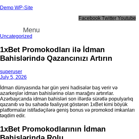
Demo WP-Site
Facebook
Twitter
Youtube
Menu
Uncategorized
1xBet Promokodları ilə İdman
Bahislərində Qazancınızı Artırın
superuser
July 5, 2026
İdman dünyasında hər gün yeni hadisələr baş verir və
azarkeşlər idman bahislərinə olan marağını artırırlar.
Azərbaycanda idman bahisləri son illərdə sürətlə populyarlıq
qazanıb və bu sahədə fəaliyyət göstərən 1xBet kimi böyük
platformalar istifadəçilərə geniş bonus və promokod imkanları
təqdim edir.
1xBet Promokodlarının İdman
Bahislərində Rolu