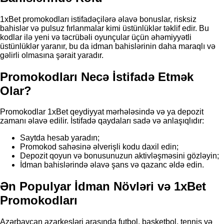
1xBet promokodları istifadəçilərə əlavə bonuslar, risksiz
bahislər və pulsuz fırlanmalar kimi üstünlüklər təklif edir. Bu
kodlar ilə yeni və təcrübəli oyunçular üçün əhəmiyyətli
üstünlüklər yaranır, bu da idman bahislərinin daha maraqlı və
gəlirli olmasına şərait yaradır.
Promokodları Necə İstifadə Etmək
Olar?
Promokodlar 1xBet qeydiyyat mərhələsində və ya depozit
zamanı əlavə edilir. İstifadə qaydaları sadə və anlaşıqlıdır:
Saytda hesab yaradın;
Promokod sahəsinə əlverişli kodu daxil edin;
Depozit qoyun və bonusunuzun aktivləşməsini gözləyin;
İdman bahislərində əlavə şans və qazanc əldə edin.
Ən Populyar İdman Növləri və 1xBet
Promokodları
Azərbaycan azarkeşləri arasında futbol, basketbol, tennis və