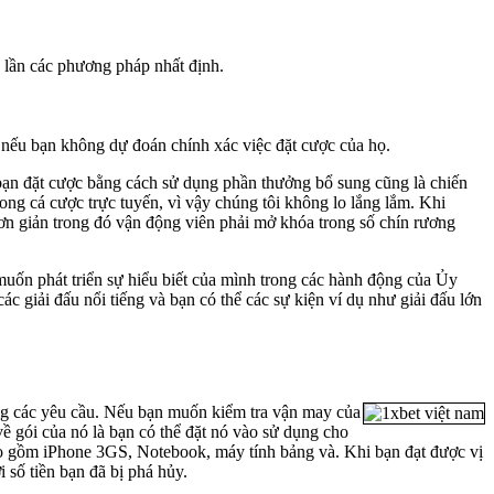
0 lần các phương pháp nhất định.
 nếu bạn không dự đoán chính xác việc đặt cược của họ.
 bạn đặt cược bằng cách sử dụng phần thưởng bổ sung cũng là chiến
rong cá cược trực tuyến, vì vậy chúng tôi không lo lắng lắm. Khi
i đơn giản trong đó vận động viên phải mở khóa trong số chín rương
 muốn phát triển sự hiểu biết của mình trong các hành động của Ủy
ác giải đấu nổi tiếng và bạn có thể các sự kiện ví dụ như giải đấu lớn
g các yêu cầu. Nếu bạn muốn kiểm tra vận may của
 gói của nó là bạn có thể đặt nó vào sử dụng cho
ao gồm iPhone 3GS, Notebook, máy tính bảng và. Khi bạn đạt được vị
 số tiền bạn đã bị phá hủy.