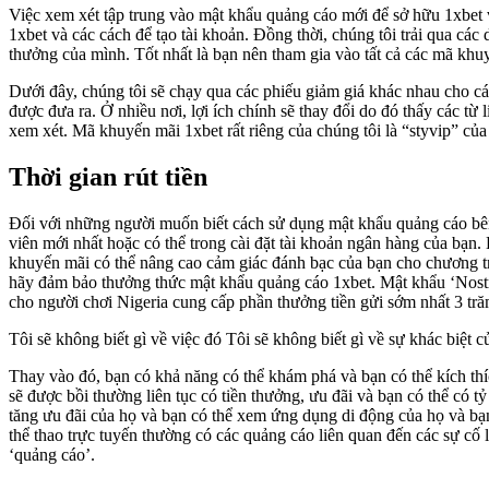
Việc xem xét tập trung vào mật khẩu quảng cáo mới để sở hữu 1xbet v
1xbet và các cách để tạo tài khoản. Đồng thời, chúng tôi trải qua cá
thưởng của mình. Tốt nhất là bạn nên tham gia vào tất cả các mã kh
Dưới đây, chúng tôi sẽ chạy qua các phiếu giảm giá khác nhau cho cá
được đưa ra. Ở nhiều nơi, lợi ích chính sẽ thay đổi do đó thấy các t
xem xét. Mã khuyến mãi 1xbet rất riêng của chúng tôi là “styvip” của
Thời gian rút tiền
Đối với những người muốn biết cách sử dụng mật khẩu quảng cáo bên 
viên mới nhất hoặc có thể trong cài đặt tài khoản ngân hàng của bạn
khuyến mãi có thể nâng cao cảm giác đánh bạc của bạn cho chương tr
hãy đảm bảo thưởng thức mật khẩu quảng cáo 1xbet. Mật khẩu ‘Nostra
cho người chơi Nigeria cung cấp phần thưởng tiền gửi sớm nhất 3 tră
Tôi sẽ không biết gì về việc đó Tôi sẽ không biết gì về sự khác biệt c
Thay vào đó, bạn có khả năng có thể khám phá và bạn có thể kích thí
sẽ được bồi thường liên tục có tiền thưởng, ưu đãi và bạn có thể có tỷ
tăng ưu đãi của họ và bạn có thể xem ứng dụng di động của họ và b
thể thao trực tuyến thường có các quảng cáo liên quan đến các sự cố 
‘quảng cáo’.